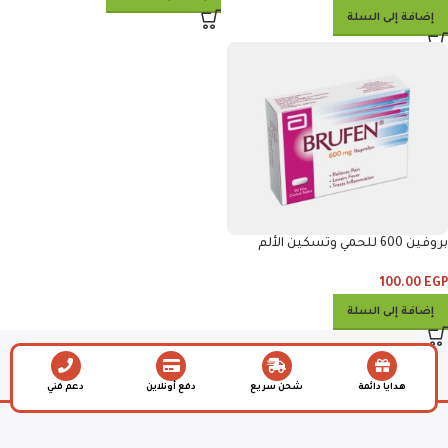
إضافة إلى السلة
بروفين 600 للحمي وتسكين الألم
والالتهابات
100.00
EGP
إضافة إلى السلة
هدايا دائمة
شحن سريع
دفع أونلاين
دعم فني