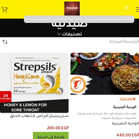
الطلب عليك والتوصيل علينا برومو كود (طيران) والتوصيل مجانا
صيدلية
تصنيفات
الرئيسية
صيدلية
ستريبسلز أقراص لالتهاب الحلق
بالليمون والعسل
الوجبه الصينيه
200.00
EGP
440.00
EGP
إضافة إلى السلة