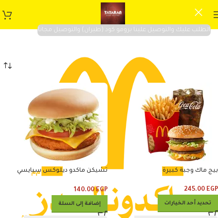
الطلب عليك والتوصيل علينا برومو كود (طيران) والتوصيل مجانا
ماك
تصنيفات
الرئيسية
طعام
ماك
بيج ماك وجبة كبيرة
تشيكن ماكدو ديلوكس سبايسي
ساندوتش
245.00
EGP
140.00
EGP
تحديد أحد الخيارات
إضافة إلى السلة