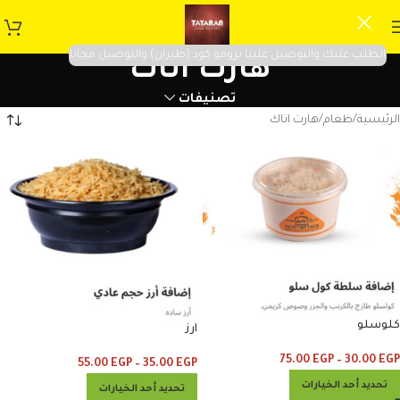
الطلب عليك والتوصيل علينا برومو كود (طيران) والتوصيل مجانا
هارت اتاك
تصنيفات
الرئيسية
طعام
هارت اتاك
كلوسلو
ارز
75.00
EGP
–
30.00
EGP
55.00
EGP
–
35.00
EGP
تحديد أحد الخيارات
تحديد أحد الخيارات