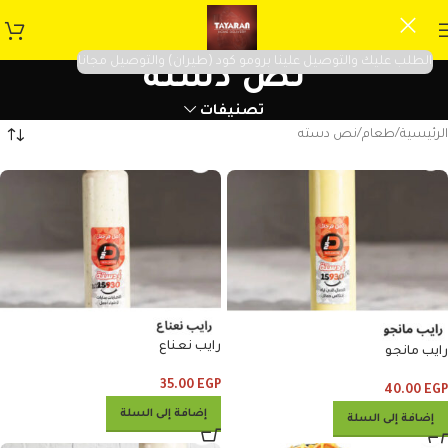
الطلب عليك والتوصيل علينا برومو كود (طيران) والتوصيل مجانا
نص دسته
تصنيفات
الرئيسية
طعام
نص دسته
رايب نعناع
رايب مانجو
35.00
EGP
40.00
EGP
إضافة إلى السلة
إضافة إلى السلة