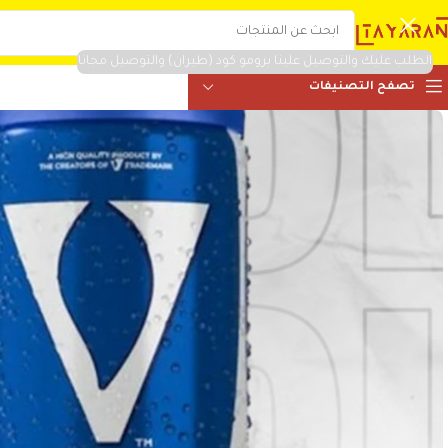
الطلب عليك والتوصيل علينا برومو كود (طيران) والتوصيل مجانا
تصفح التصنيفات