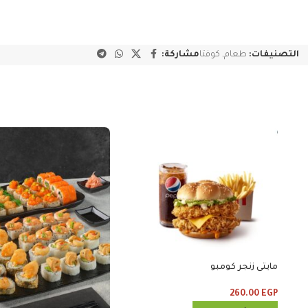
التصنيفات:
طعام
,
كوفتا
مشاركة:
مايتى زنجر كومبو
260.00
EGP