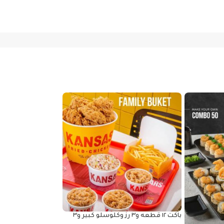
باكت ١٢ قطعه و٣ رز وكلوسلو كبير و٣