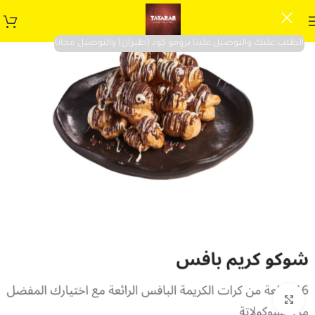
الطلب عليك والتوصيل علينا برومو كود (طيران) والتوصيل مجانا
Click to enlarge