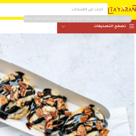
الطلب عليك والتوصيل علينا برومو كود (طيران) والتوصيل مجانا
تصفح التصنيفات