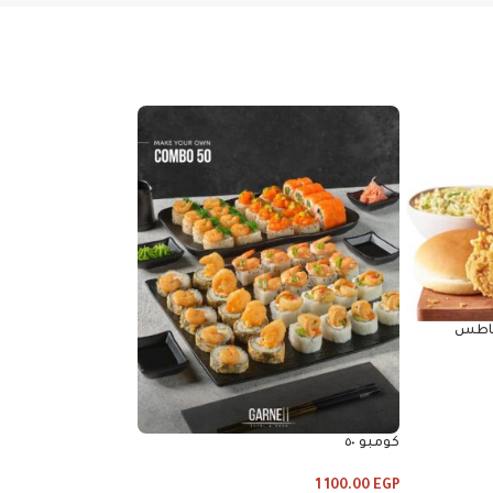
 قطع بطاطس
و٣ خبز
475.00
EGP
كومبو ٥٠
إضافة إلى السلة
1 100.00
EGP