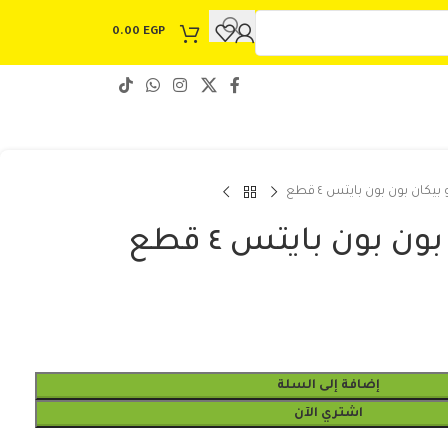
0.00
EGP
يكان بون بون بايتس ٤ قطع
 بون بايتس ٤ قطع
إضافة إلى السلة
اشتري الآن