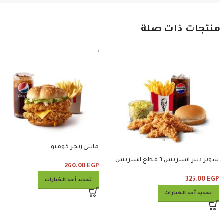
منتجات ذات صلة
مايتى زنجر كومبو
سوبر دينر استربس ٦ قطع استربس
260.00
EGP
وبطاطس وكلوسلو وبيبسي
325.00
EGP
تحديد أحد الخيارات
تحديد أحد الخيارات