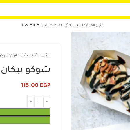
أنشئ القائمة الرئيسية أولا لعرضها هنا .
إظغط هنا
الرئيسية
طعام
سينابون
شوكو ب
شوكو بيكان بون
115.00
EGP