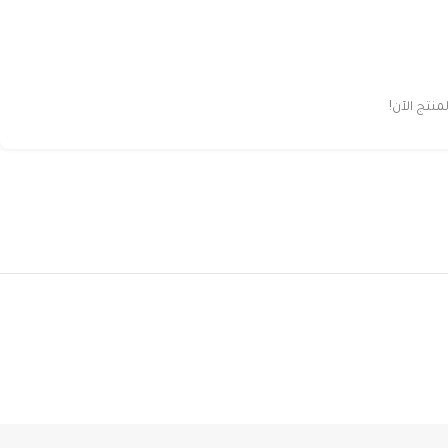
تج الآن!