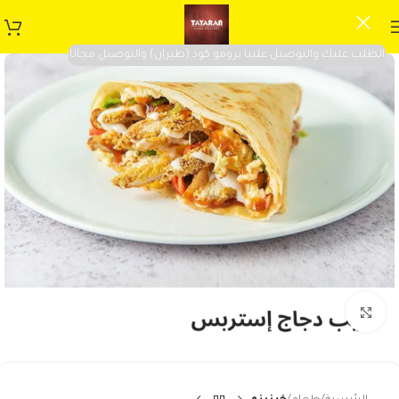
الطلب عليك والتوصيل علينا برومو كود (طيران) والتوصيل مجانا
Click to enlarge