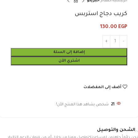
الرئيسية
طعام
خبزينو
كريب دجاج استربس
130.00
EGP
إضافة إلى السلة
اشتري الآن
أضف إلى المفضلات
21
شخص يشاهد هذا المنتج الآن!
الشحن والتوصيل
نحن دائماً جاهزون لمساعدتكتواصل معنا من خلال أي من قنوات الدعم التالية: