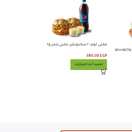
مايتى لوف ٢ ساندوتش مايتي زنجر و٢
كلوسلو ومشروب
380.00
EGP
تحديد أحد الخيارات
كومبو ٥٠
1 100.00
EGP
إضافة إلى السلة