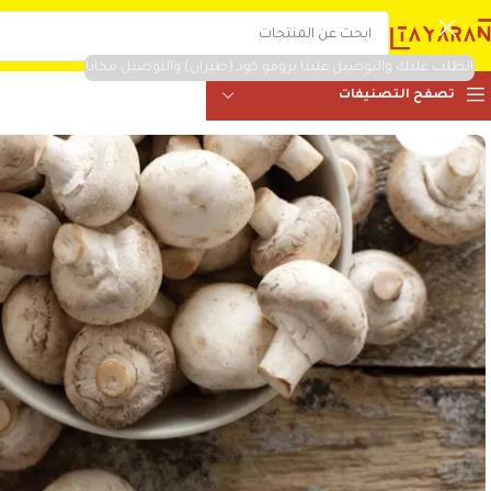
الطلب عليك والتوصيل علينا برومو كود (طيران) والتوصيل مجانا
تصفح التصنيفات