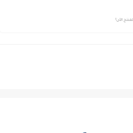
تج الآن!