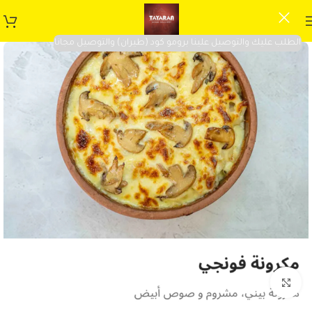
الطلب عليك والتوصيل علينا برومو كود (طيران) والتوصيل مجانا
Click to enlarge