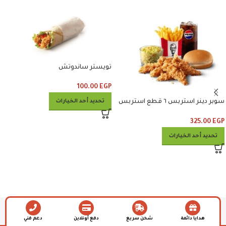
تويستر ساندوتش
100.00
EGP
تحديد أحد الخيارات
سوبر دينر استربس ٦ قطع استربس
وبطاطس وكلوسلو وبيبسي
325.00
EGP
تحديد أحد الخيارات
هدايا دائمة
شحن سريع
دفع أونلاين
دعم فني