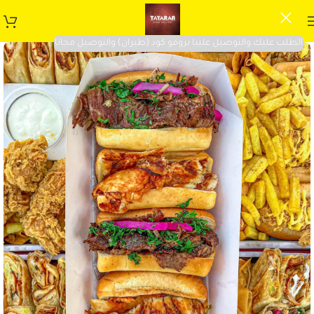
الطلب عليك والتوصيل علينا برومو كود (طيران) والتوصيل مجانا