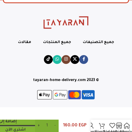
جميع التصنيفات
جميع المنتجات
مقالات
© tayaran-home-delivery.com 2023
بوكس ابن
المعلم فراخ
إضافة إلى
160.00
EGP
وكرسبي ٤
اشتري الآن
ساندوتش
لرئيسية
المتجر
المفضلة
السلة
حسابي