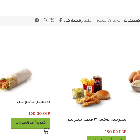
صنيفات:
ابو مازن السوري
,
طعام
مشاركة:
تويستر ساندوتش
100.00
EGP
ستربس بوكس ٣ قطع استربس
تحديد أحد الخيارات
وبطاطس وكلوسلو وبيبسي
180.00
EGP