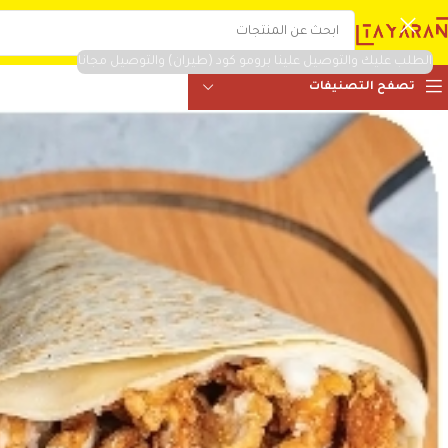
الطلب عليك والتوصيل علينا برومو كود (طيران) والتوصيل مجانا
تصفح التصنيفات