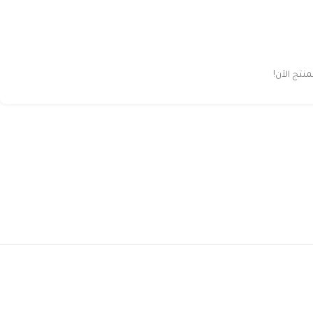
تج الآن!