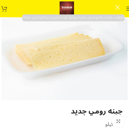
الطلب عليك والتوصيل علينا برومو كود (طيران) والتوصيل مجانا
Click to enlarge