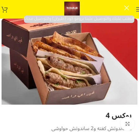
الطلب عليك والتوصيل علينا برومو كود (طيران) والتوصيل مجانا
Click to enlarge