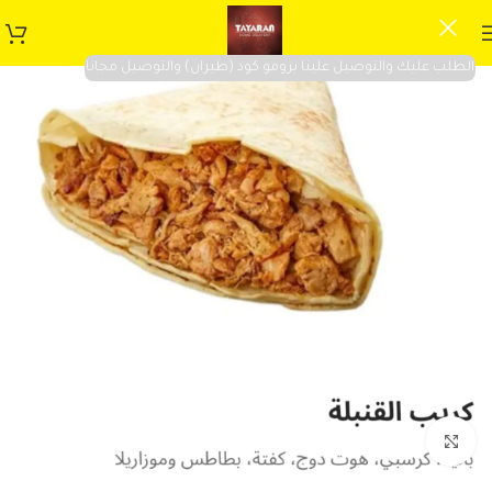
الطلب عليك والتوصيل علينا برومو كود (طيران) والتوصيل مجانا
Click to enlarge