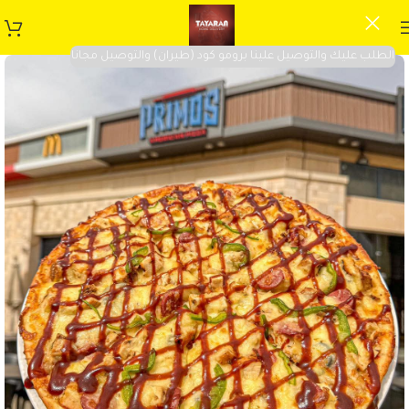
الطلب عليك والتوصيل علينا برومو كود (طيران) والتوصيل مجانا