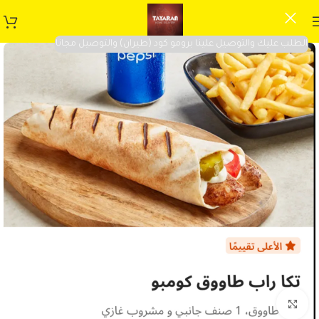
الطلب عليك والتوصيل علينا برومو كود (طيران) والتوصيل مجانا
Click to enlarge