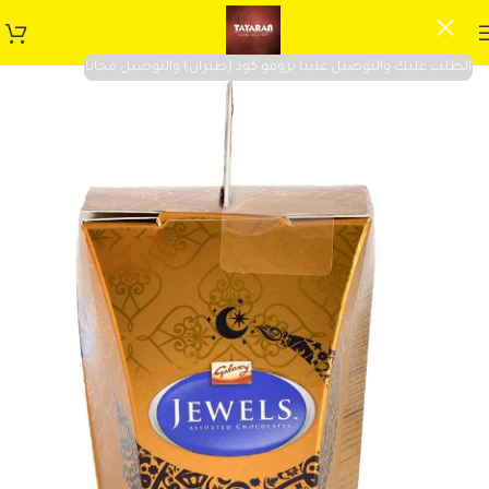
الطلب عليك والتوصيل علينا برومو كود (طيران) والتوصيل مجانا