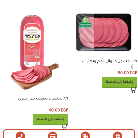
٨/١ لانشون حلواني لحم وبهارات
50.00
EGP
إضافة إلى السلة
٨/١ لانشون تيست بيور يقري
40.00
EGP
إضافة إلى السلة