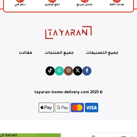
هدايا دائمة
شحن سريع
دفع أونلاين
دعم فني
جميع التصنيفات
جميع المنتجات
مقالات
© tayaran-home-delivery.com 2023
إضافة إلى
جلاكسي جواهر