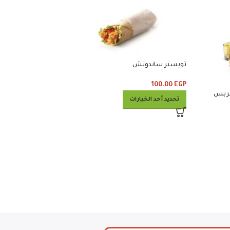
تويستر ساندوتش
100.00
EGP
مايتى زنجر كومبو
ع استربس
تحديد أحد الخيارات
260.00
EGP
تحديد أحد الخيارات