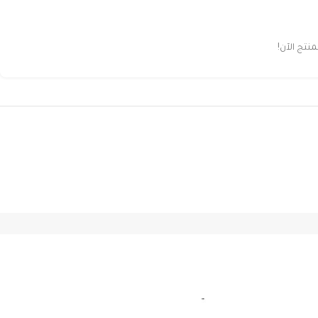
تج الآن!