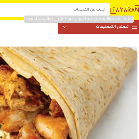
الطلب عليك والتوصيل علينا برومو كود (طيران) والتوصيل مجانا
تصفح التصنيفات