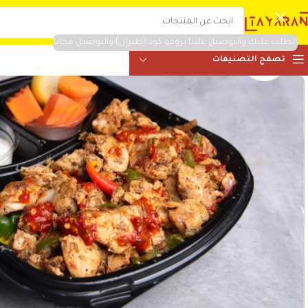
الطلب عليك والتوصيل علينا برومو كود (طيران) والتوصيل مجانا
تصفح التصنيفات