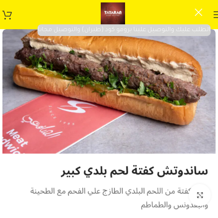
الطلب عليك والتوصيل علينا برومو كود (طيران) والتوصيل مجانا
Click to enlarge