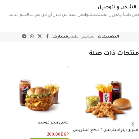
الشحن والتوصيل
نحن دائماً جاهزون لمساعدتكتواصل معنا من خلال أي من قنوات الدعم التالية:
التصنيفات:
الشافعي
,
طعام
مشاركة:
منتجات ذات صلة
مايتى زنجر كومبو
سوبر دينر استربس ٦ قطع استربس
260.00
EGP
وبطاطس وكلوسلو وبيبسي