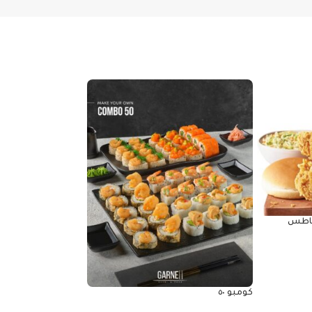
 قطع بطاطس
كومبو 30
690.00
EGP
كومبو ٥٠
إضافة إلى السلة