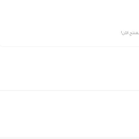
تج الآن!