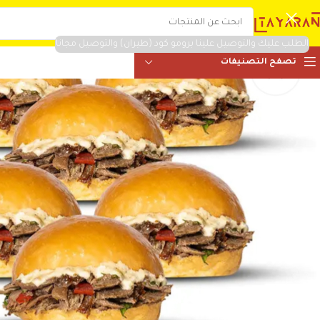
الطلب عليك والتوصيل علينا برومو كود (طيران) والتوصيل مجانا
تصفح التصنيفات