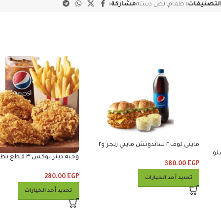
لتصنيفات:
طعام
,
نص دسته
مشاركة:
مايتى لوف ٢ ساندوتش مايتي زنجر و٢
كلوسلو ومشروب
وجبه دينر بوكس ٣
380.00
EGP
وكلوسلو وبيبس
280.00
EGP
تحديد أحد الخيارات
تحديد أحد الخيارات