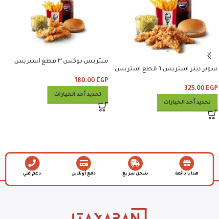
ستربس بوكس ٣ قطع استربس
سوبر دينر استربس ٦ قطع استربس
وبطاطس وكلوسلو وبيبسي
وبطاطس وكلوسلو وبيبسي
180.00
EGP
325.00
EGP
تحديد أحد الخيارات
تحديد أحد الخيارات
هدايا دائمة
شحن سريع
دفع أونلاين
دعم فني