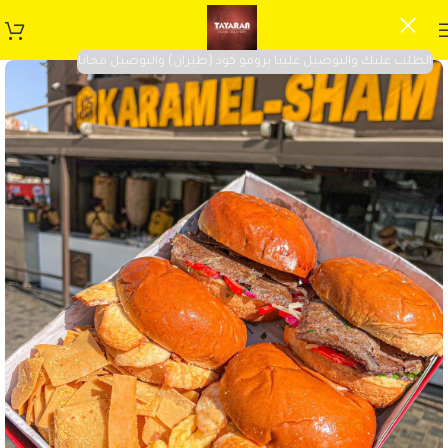
الطلب عليك والتوصيل علينا برومو كود (طيران) والتوصيل مجانا