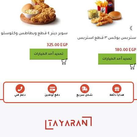
سوبر دينر ٤ قطع وبطاطس وكلوسلو
ستربس بوكس ٣ قطع استربس
وبطاطس وكلوسلو وبيبسي
325.00
EGP
180.00
EGP
تحديد أحد الخيارات
تحديد أحد الخيارات
هدايا دائمة
شحن سريع
دفع أونلاين
دعم فني