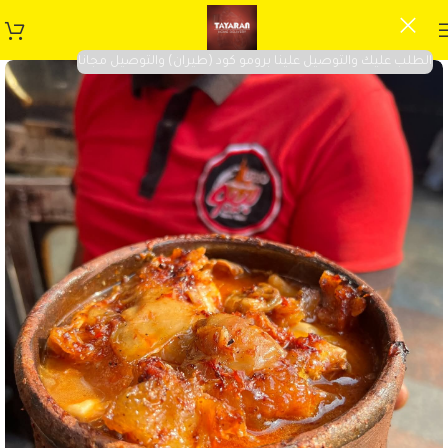
الطلب عليك والتوصيل علينا برومو كود (طيران) والتوصيل مجانا