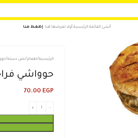
أنشئ القائمة الرئيسية أولا لعرضها هنا .
إظغط هنا
الرئيسية
طعام
نص دسته
حوو
حوواشي فراخ
70.00
EGP