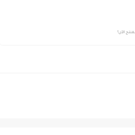
تج الآن!