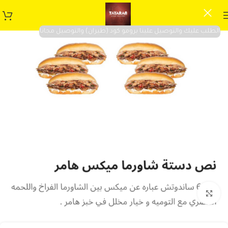
الطلب عليك والتوصيل علينا برومو كود (طيران) والتوصيل مجانا
Click to enlarge