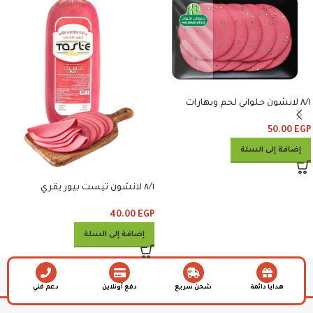
٨/١ لانشون حلواني لحم وبهارات
50.00
EGP
إضافة إلى السلة
٨/١ لانشون تيست بيور يقري
40.00
EGP
إضافة إلى السلة
هدايا دائمة
شحن سريع
دفع أونلاين
دعم فني