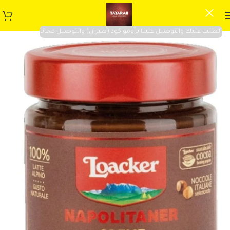
الطلب عليك والتوصيل علينا برومو كود (طيران) والتوصيل مجانا