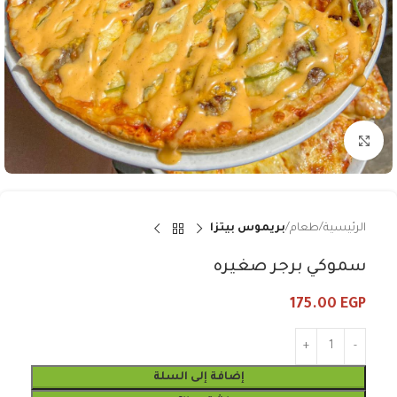
Click to enlarge
الرئيسية
طعام
بريموس بيتزا
سموكي برجر صغيره
175.00
EGP
إضافة إلى السلة