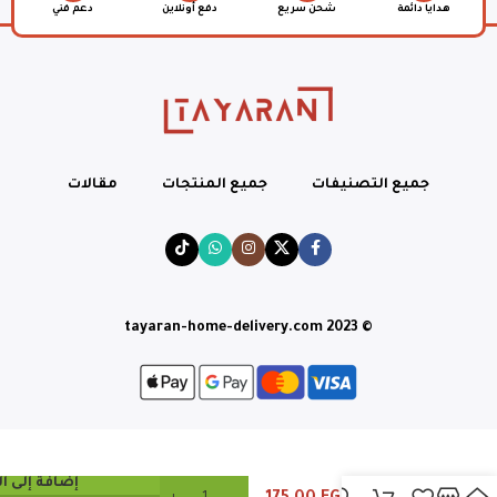
هدايا دائمة
شحن سريع
دفع أونلاين
دعم فني
جميع التصنيفات
جميع المنتجات
مقالات
© tayaran-home-delivery.com 2023
سموكي
إضافة إلى ا