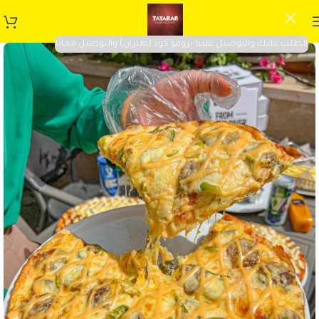
الطلب عليك والتوصيل علينا برومو كود (طيران) والتوصيل مجانا