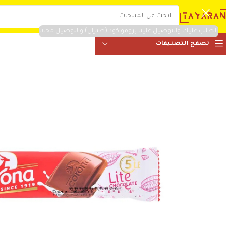
الطلب عليك والتوصيل علينا برومو كود (طيران) والتوصيل مجانا
تصفح التصنيفات