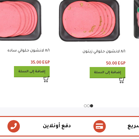
٨/١ لانشون حلواني ساده
٨/١ لانشون حلواني زيتون
35.00
EGP
50.00
EGP
إضافة إلى السلة
إضافة إلى السلة
ريع
دفع أونلاين