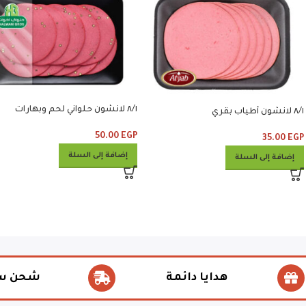
٨/١ لانشون حلواني لحم وبهارات
٨/١ لانشون أطياب بقري
50.00
EGP
35.00
EGP
إضافة إلى السلة
إضافة إلى السلة
هدايا دائمة
شحن س