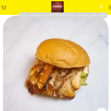
الطلب عليك والتوصيل علينا برومو كود (طيران) والتوصيل مجانا