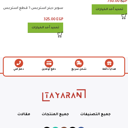
750.00
EGP
سوبر دينر استربس ٦ قطع استربس
تحديد أحد الخيارات
وبطاطس وكلوسلو وبيبسي
325.00
EGP
تحديد أحد الخيارات
هدايا دائمة
شحن سريع
دفع أونلاين
دعم فني
جميع التصنيفات
جميع المنتجات
مقالات