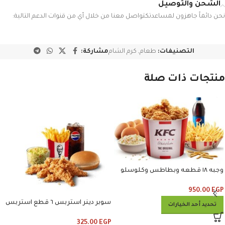
الشحن والتوصيل
نحن دائماً جاهزون لمساعدتكتواصل معنا من خلال أي من قنوات الدعم التالية:
التصنيفات:
طعام
,
كرم الشام
مشاركة:
منتجات ذات صلة
وجبه ١٨ قطعه وبطاطس وكلوسلو
وبيبسي
950.00
EGP
سوبر دينر استربس ٦ قطع استربس
تحديد أحد الخيارات
وبطاطس وكلوسلو وبيبسي
325.00
EGP