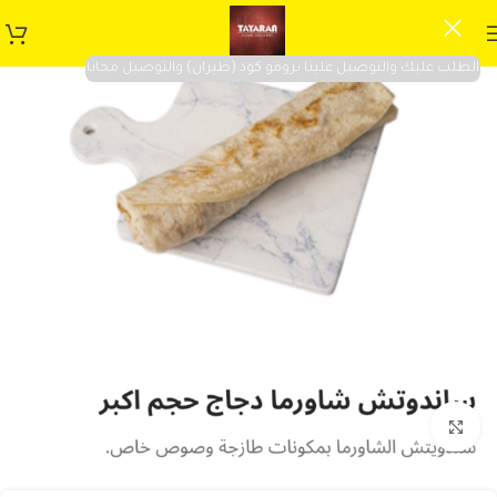
الطلب عليك والتوصيل علينا برومو كود (طيران) والتوصيل مجانا
Click to enlarge