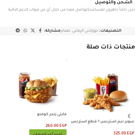
الشحن والتوصيل
نحن دائماً جاهزون لمساعدتكتواصل معنا من خلال أي من قنوات الدعم التالية:
التصنيفات:
حوواشي الرفاعي
,
طعام
مشاركة:
منتجات ذات صلة
مايتى زنجر كومبو
سوبر دينر استربس ٦ قطع استربس
260.00
EGP
وبطاطس وكلوسلو وبيبسي
325.00
EGP
تحديد أحد الخيارات