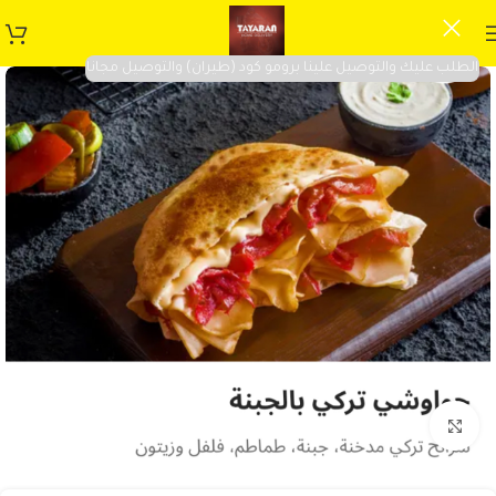
الطلب عليك والتوصيل علينا برومو كود (طيران) والتوصيل مجانا
Click to enlarge