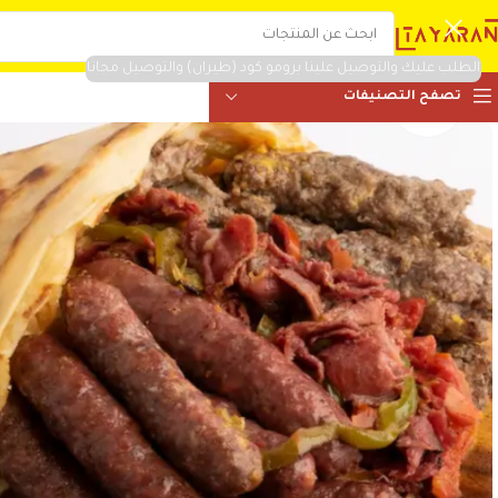
الطلب عليك والتوصيل علينا برومو كود (طيران) والتوصيل مجانا
تصفح التصنيفات