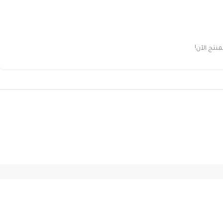
تج الآن!