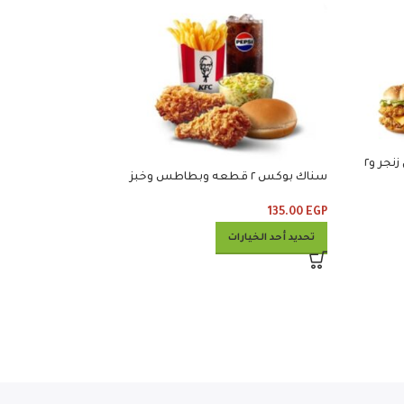
مايتى لوف ٢ ساندوتش مايتي زنجر و٢
سناك بوكس ٢ قطعه وبطاطس وخبز
135.00
EGP
تحديد أحد الخيارات
كومبو ٥٠
1 100.00
EGP
إضافة إلى السلة