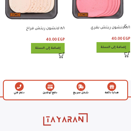
٨/١ لانشون ريتش بقري
٨/١ لانشون ريتش فراخ
40.00
EGP
40.00
EGP
إضافة إلى السلة
إضافة إلى السلة
هدايا دائمة
شحن سريع
دفع أونلاين
دعم فني