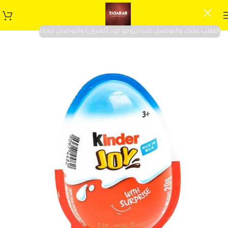
الطلب عليك والتوصيل علينا برومو كود (طيران) والتوصيل مجانا