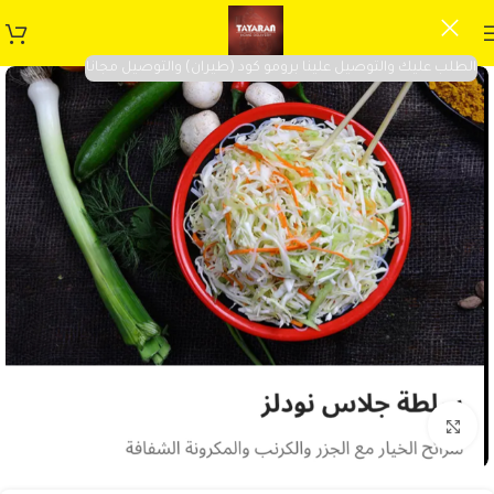
الطلب عليك والتوصيل علينا برومو كود (طيران) والتوصيل مجانا
Click to enlarge