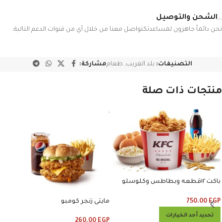
الشحن والتوصيل
نحن دائماً جاهزون لمساعدتكتواصل معنا من خلال أي من قنوات الدعم التالية:
التصنيفات:
بلد الغريب
,
طعام
مشاركة:
منتجات ذات صلة
باكت ١٢قطعه وبطاطس وكلوسلو
وبيبسي
750.00
EGP
مايتى زنجر كومبو
تحديد أحد الخيارات
260.00
EGP