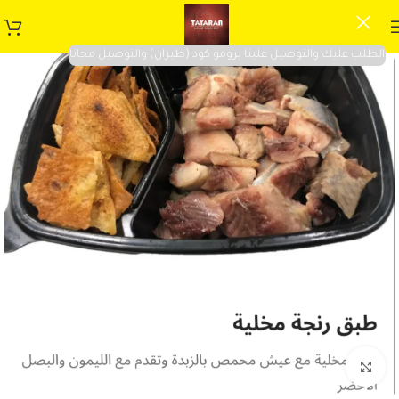
الطلب عليك والتوصيل علينا برومو كود (طيران) والتوصيل مجانا
Click to enlarge