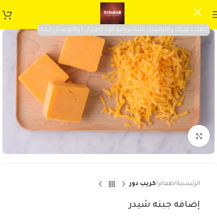
الطلب عليك والتوصيل علينا برومو كود (طيران) والتوصيل مجانا
Click to enlarge
الرئيسية
طعام
كريب دور
إضافه جبنه شيدر