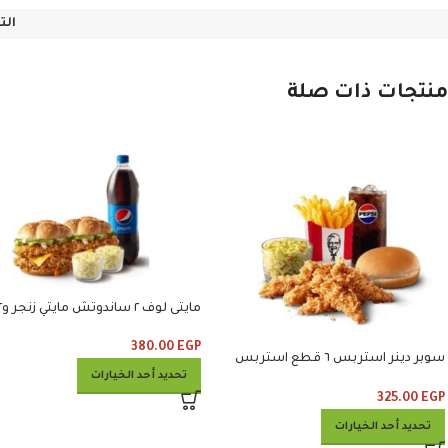
الت
منتجات ذات صلة
مايتى لوف ٢
كلوسلو ومشروب
380.00
EGP
سوبر دينر استربس ٦ قطع استربس
تحديد أحد الخيارات
وبطاطس وكلوسلو وبيبسي
325.00
EGP
تحديد أحد الخيارات