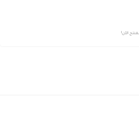
تج الآن!