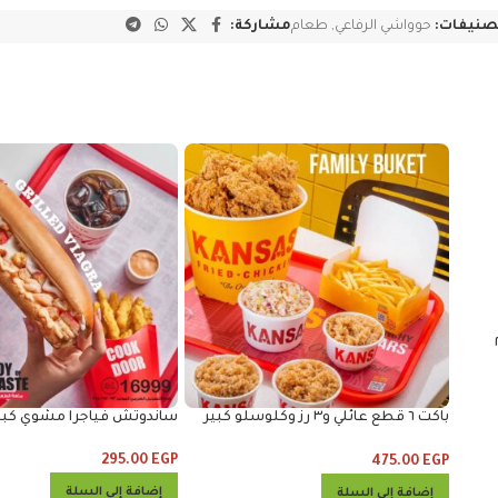
صنيفات:
حوواشي الرفاعي
,
طعام
مشاركة:
 ساندوتش مايتي زنجر و٢
باكت ٦ قطع عائلي و٣ رز وكلوسلو كبير
ساندوتش فياجرا مشوي كبي
و٣ خبز
295.00
EGP
475.00
EGP
إضافة إلى السلة
إضافة إلى السلة