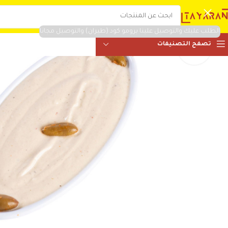
الطلب عليك والتوصيل علينا برومو كود (طيران) والتوصيل مجانا
تصفح التصنيفات