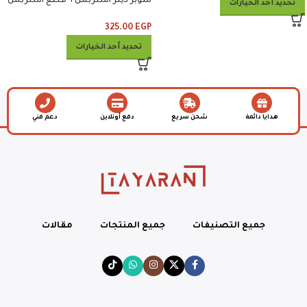
سوبر دينر استربس ٦ قطع استربس
تحديد أحد الخيارات
وبطاطس وكلوسلو وبيبسي
325.00
EGP
تحديد أحد الخيارات
هدايا دائمة
شحن سريع
دفع أونلاين
دعم فني
جميع التصنيفات
جميع المنتجات
مقالات