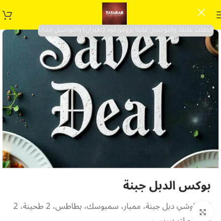
الطلب عليك والتوصيل علينا برومو كود (طيران) والتوصيل مجانا
Click to enlarge