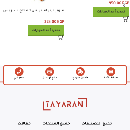
950.00
EGP
سوبر دينر استربس ٦ قطع استربس
تحديد أحد الخيارات
وبطاطس وكلوسلو وبيبسي
325.00
EGP
تحديد أحد الخيارات
هدايا دائمة
شحن سريع
دفع أونلاين
دعم فني
جميع التصنيفات
جميع المنتجات
مقالات