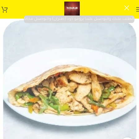
الطلب عليك والتوصيل علينا برومو كود (طيران) والتوصيل مجانا