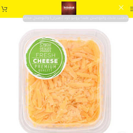
الطلب عليك والتوصيل علينا برومو كود (طيران) والتوصيل مجانا