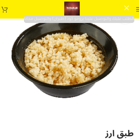
الطلب عليك والتوصيل علينا برومو كود (طيران) والتوصيل مجانا