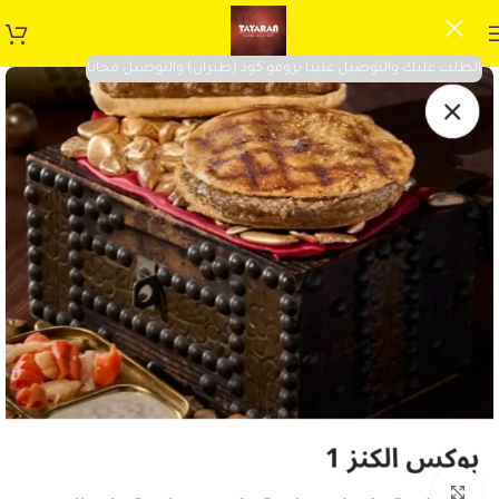
الطلب عليك والتوصيل علينا برومو كود (طيران) والتوصيل مجانا
Click to enlarge