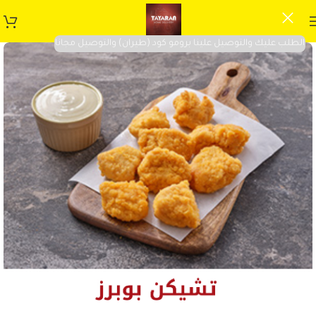
الطلب عليك والتوصيل علينا برومو كود (طيران) والتوصيل مجانا