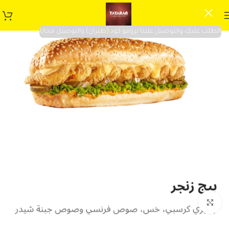
الطلب عليك والتوصيل علينا برومو كود (طيران) والتوصيل مجانا
Click to enlarge