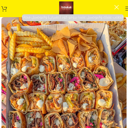
الطلب عليك والتوصيل علينا برومو كود (طيران) والتوصيل مجانا