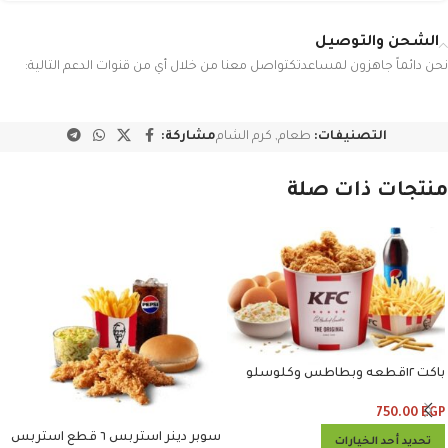
الشحن والتوصيل
نحن دائماً جاهزون لمساعدتكتواصل معنا من خلال أي من قنوات الدعم التالية:
التصنيفات:
طعام
,
كرم الشام
مشاركة:
منتجات ذات صلة
باكت ١٢قطعه وبطاطس وكلوسلو
وبيبسي
750.00
EGP
سوبر دينر استربس ٦ قطع استربس
تحديد أحد الخيارات