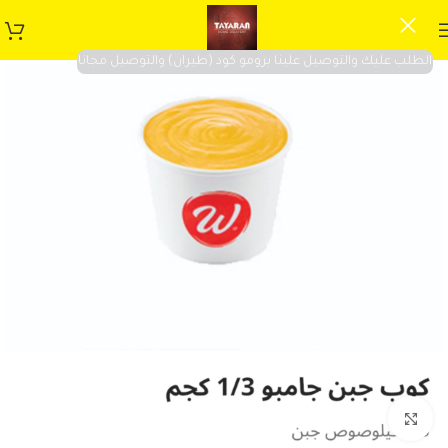
الطلب عليك والتوصيل علينا برومو كود (طيران) والتوصيل مجانا
Click to enlarge