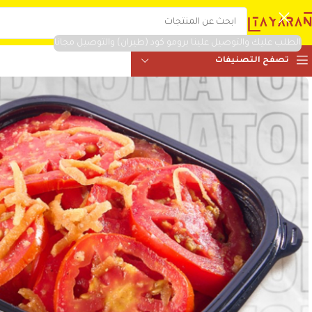
الطلب عليك والتوصيل علينا برومو كود (طيران) والتوصيل مجانا
تصفح التصنيفات