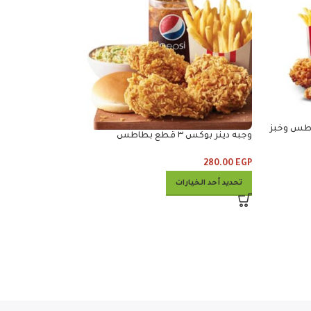
وجبه دينر بوكس ٣ قطع بطاطس
وكلوسلو وبيبس
280.00
EGP
ساندوتش فياجرا مشو
تحديد أحد الخيارات
295.00
EGP
إضافة إلى السلة