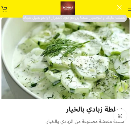
الطلب عليك والتوصيل علينا برومو كود (طيران) والتوصيل مجانا
Click to enlarge