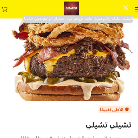
الطلب عليك والتوصيل علينا برومو كود (طيران) والتوصيل مجانا